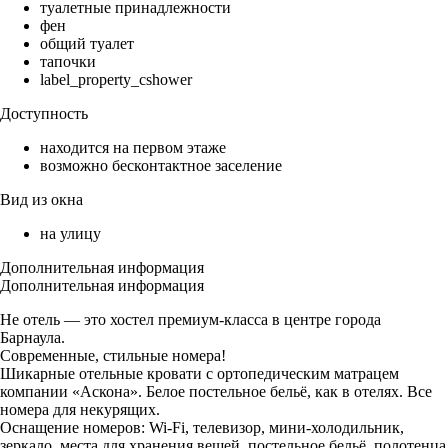
туалетные принадлежности
фен
общий туалет
тапочки
label_property_cshower
Доступность
находится на первом этаже
возможно бесконтактное заселение
Вид из окна
на улицу
Дополнительная информация
Дополнительная информация
Не отель — это хостел премиум-класса в центре города
Барнаула.
Современные, стильные номера!
Шикарные отельные кровати с ортопедическим матрацем
компании «Аскона». Белое постельное бельё, как в отелях. Все
номера для некурящих.
Оснащение номеров: Wi-Fi, телевизор, мини-холодильник,
зеркало, места для хранения вещей, постельное бельё, полотенца