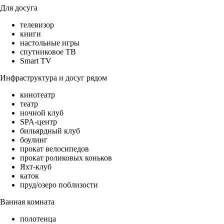
Для досуга
телевизор
книги
настольные игры
спутниковое ТВ
Smart TV
Инфраструктура и досуг рядом
кинотеатр
театр
ночной клуб
SPA-центр
бильярдный клуб
боулинг
прокат велосипедов
прокат роликовых коньков
Яхт-клуб
каток
пруд/озеро поблизости
Ванная комната
полотенца