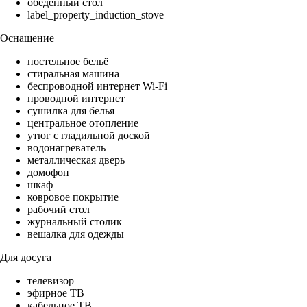
обеденный стол
label_property_induction_stove
Оснащение
постельное бельё
стиральная машина
беспроводной интернет Wi-Fi
проводной интернет
сушилка для белья
центральное отопление
утюг с гладильной доской
водонагреватель
металлическая дверь
домофон
шкаф
ковровое покрытие
рабочий стол
журнальный столик
вешалка для одежды
Для досуга
телевизор
эфирное ТВ
кабельное ТВ