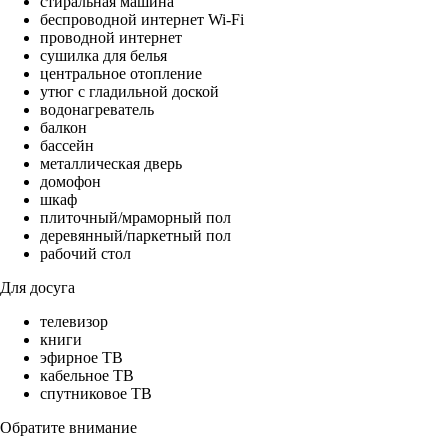
стиральная машина
беспроводной интернет Wi-Fi
проводной интернет
сушилка для белья
центральное отопление
утюг с гладильной доской
водонагреватель
балкон
бассейн
металлическая дверь
домофон
шкаф
плиточный/мраморный пол
деревянный/паркетный пол
рабочий стол
Для досуга
телевизор
книги
эфирное ТВ
кабельное ТВ
спутниковое ТВ
Обратите внимание