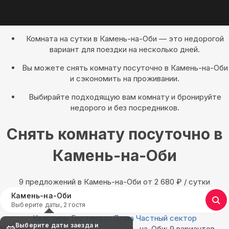
Комната на сутки в Камень-на-Оби — это недорогой
вариант для поездки на несколько дней.
Вы можете снять комнату посуточно в Камень-на-Оби
и сэкономить на проживании.
Выбирайте подходящую вам комнату и бронируйте
недорого и без посредников.
Снять комнату посуточно в
Камень-на-Оби
9 предложений в Камень-на-Оби oт 2 680
₽
/ сутки
Камень-на-Оби
Выберите даты, 2 гостя
Квартиры
Гостиницы
Дома
Частный сектор
Выберите даты заезда и
Найдём, где остановиться в Камень-на-Оби: 9 вариантов