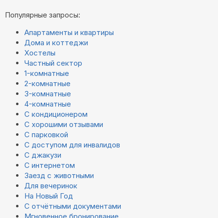
Популярные запросы:
Апартаменты и квартиры
Дома и коттеджи
Хостелы
Частный сектор
1-комнатные
2-комнатные
3-комнатные
4-комнатные
С кондиционером
С хорошими отзывами
С парковкой
С доступом для инвалидов
С джакузи
С интернетом
Заезд с животными
Для вечеринок
На Новый Год
С отчётными документами
Мгновенное бронирование