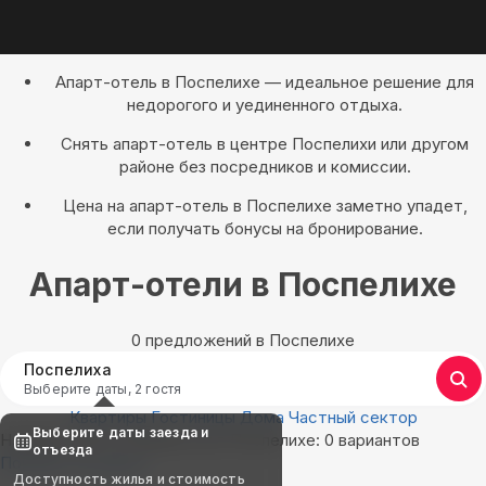
Апарт-отель в Поспелихе — идеальное решение для
недорогого и уединенного отдыха.
Снять апарт-отель в центре Поспелихи или другом
районе без посредников и комиссии.
Цена на апарт-отель в Поспелихе заметно упадет,
если получать бонусы на бронирование.
Апарт-отели в Поспелихе
0 предложений в Поспелихе
Поспелиха
Выберите даты, 2 гостя
Квартиры
Гостиницы
Дома
Частный сектор
Выберите даты заезда и
Найдём, где остановиться в Поспелихе: 0 вариантов
отъезда
Показать на карте
Доступность жилья и стоимость