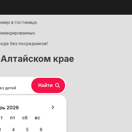
омер в гостинице.
омандированных.
роде без посредников!
 Алтайском крае
Найти
ез детей
хазия
рь 2026
чт
пт
сб
вс
3
4
5
6