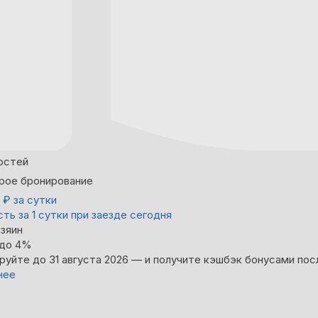
остей
рое бронирование
3
₽
за сутки
ть за 1 сутки при заезде сегодня
зяин
 до 4%
руйте до 31 августа 2026 — и получите кэшбэк бонусами пос
нее