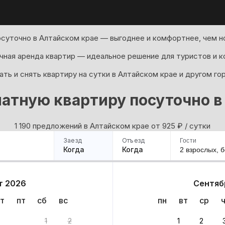
суточно в Алтайском крае — выгоднее и комфортнее, чем н
ная аренда квартир — идеальное решение для туристов и к
ть и снять квартиру на сутки в Алтайском крае и другом го
атную квартиру посуточно в
1 190 предложений в Алтайском крае oт 925
₽
/ сутки
Заезд
Отъезд
Гости
Когда
Когда
2 взрослых,
б
ример
Санкт-Петербург
Москва
Сочи
Минск
Казань
Дагестан
Кисловодск
Аб
т 2026
Сентяб
Квартиры
Гостиницы
Дома
Частный сектор
т
пт
сб
вс
пн
вт
ср
190 вариантов
1
2
1
2