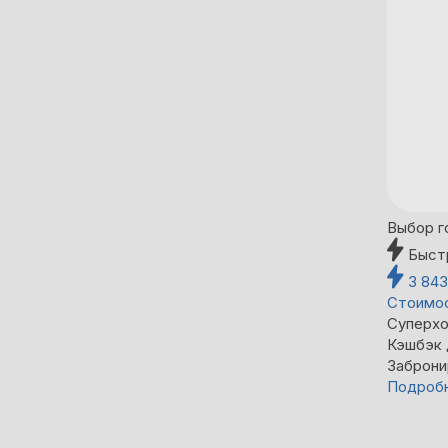
Выбор г
Быст
3 84
Стоимос
Суперхо
Кэшбэк
Заброни
Подроб