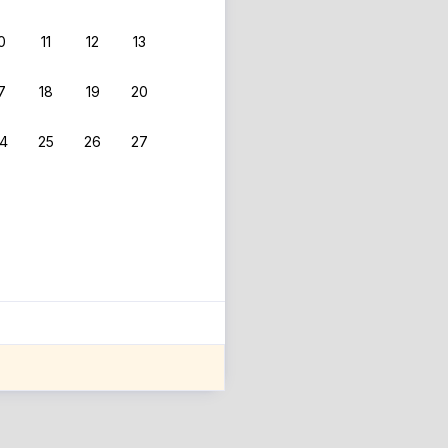
0
11
12
13
7
18
19
20
4
25
26
27
ле оценки проживания.