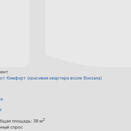
мент
от Комфорт (красивая квартира возле Вокзала)
ти
я
2
бщая площадь: 38 м
нный спрос