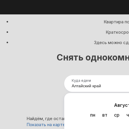
Квартира по
Краткосроч
Здесь можно сда
Снять однокомн
Куда едем
Нап
Авгус
пн
вт
ср
ч
Найдём, где остановиться в Алтайском крае: 1 
Показать на карте