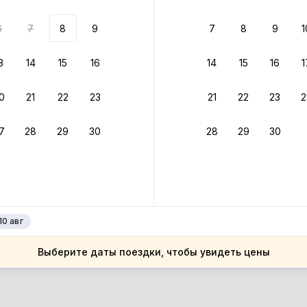
ариантов
6
7
8
9
7
8
9
1
 вариант из результатов поиска не соответствует заданным
росить фильтры
3
14
15
16
14
15
16
1
ссия
0
21
22
23
21
22
23
2
ссия
тайский край
7
28
29
30
28
29
30
тайский край
тайское
тайское
10 авг
Выберите даты поездки, чтобы увидеть цены