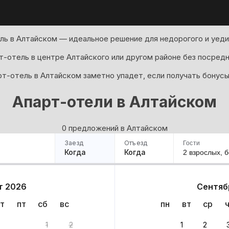
ль в Алтайском — идеальное решение для недорогого и уеди
т-отель в центре Алтайского или другом районе без посредн
рт-отель в Алтайском заметно упадет, если получать бонусы
Апарт-отели в Алтайском
0 предложений в Алтайском
Заезд
Отъезд
Гости
Когда
Когда
2 взрослых,
б
ример
Санкт-Петербург
Москва
Сочи
Минск
Казань
Дагестан
Кисловодск
Аб
т 2026
Сентяб
Квартиры
Гостиницы
Дома
Частный сектор
т
пт
сб
вс
пн
вт
ср
антов
1
2
1
2