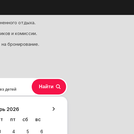
ненного отдыха.
иков и комиссии.
 на бронирование.
Найти
ез детей
хазия
рь 2026
чт
пт
сб
вс
3
4
5
6