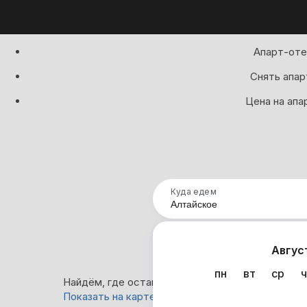
Апарт-оте
Снять апар
Цена на апа
Куда едем
Нап
Авгус
пн
вт
ср
ч
Найдём, где остановиться в Алтайском: 0 вари
Показать на карте