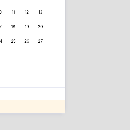
0
11
12
13
 фильтрам.
7
18
19
20
4
25
26
27