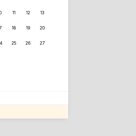
0
11
12
13
7
18
19
20
4
25
26
27
ле оценки проживания.