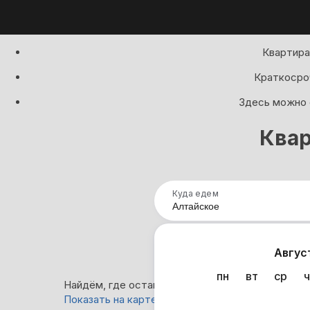
Квартира
Краткосроч
Здесь можно с
Квар
Куда едем
Нап
Авгус
пн
вт
ср
ч
Найдём, где остановиться в Алтайском: 13 вари
Показать на карте