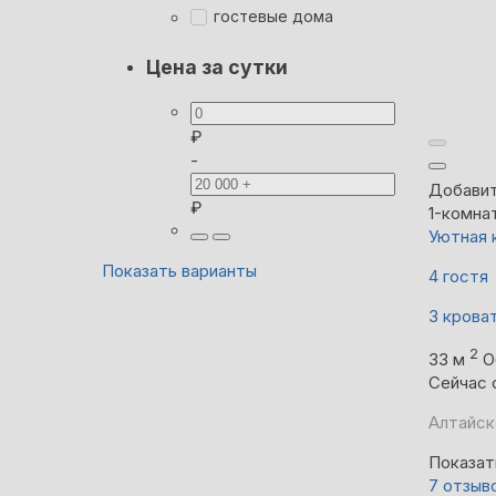
гостевые дома
Цена за сутки
₽
-
Добавит
₽
1-комна
Уютная 
Показать варианты
4 гостя
3 крова
2
33 м
О
Сейчас 
Алтайск
Показат
7 отзыв