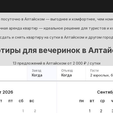
 посуточно в Алтайском — выгоднее и комфортнее, чем номе
ная аренда квартир — идеальное решение для туристов и к
дать и снять квартиру на сутки в Алтайском и другом горо
тиры для вечеринок в Алта
13 предложений в Алтайском oт 2 000
₽
/ сутки
Заезд
Отъезд
Гости
Когда
Когда
2 взрослых,
б
ример
Санкт-Петербург
Москва
Сочи
Минск
Казань
Дагестан
Кисловодск
Аб
т 2026
Сентяб
Квартиры
Гостиницы
Дома
Частный сектор
т
пт
сб
вс
пн
вт
ср
антов
1
2
1
2