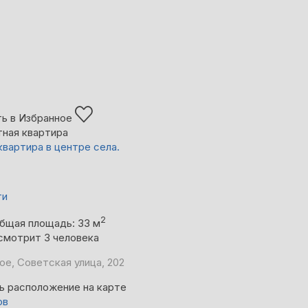
ь в Избранное
тная квартира
квартира в центре села.
ти
2
бщая площадь: 33 м
смотрит 3 человека
ое, Советская улица, 202
ь расположение на карте
ов