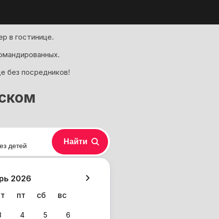
р в гостинице.
омандированных.
де без посредников!
йском
Найти
ез детей
хазия
рь 2026
чт
пт
сб
вс
3
4
5
6