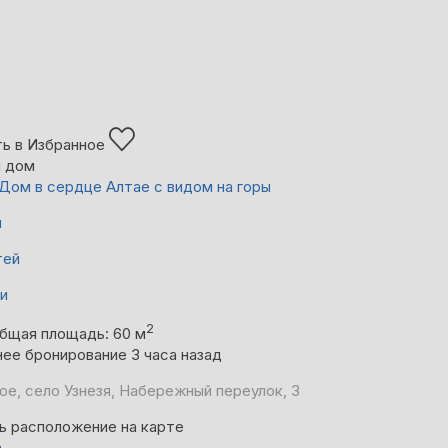
ь в Избранное
й дом
Дом в сердце Алтае с видом на горы
й
тей
ни
2
бщая площадь: 60 м
ее бронирование 3 часа назад
ое, село Узнезя, Набережный переулок, 3
ь расположение на карте
а