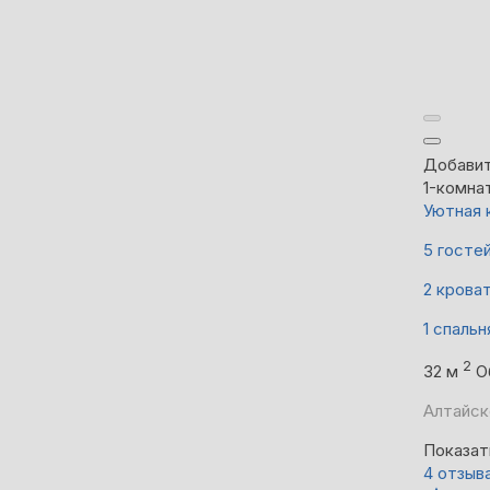
Добавит
1-комна
Уютная 
5 госте
2 крова
1 спальн
2
32 м
О
Алтайск
Показат
4 отзыв