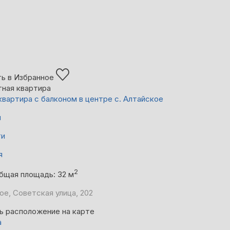
ь в Избранное
тная квартира
квартира с балконом в центре с. Алтайское
й
ти
я
2
бщая площадь: 32 м
ое, Советская улица, 202
ь расположение на карте
а