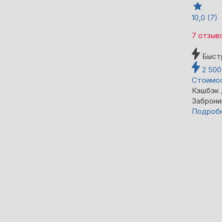
10,0
(7)
7 отзыв
Быст
2 50
Стоимос
Кэшбэк
Заброни
Подроб